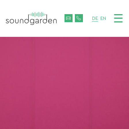
☰
DE
EN