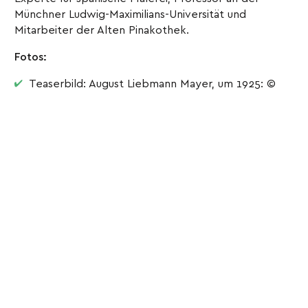
Münchner Ludwig-Maximilians-Universität und
Mitarbeiter der Alten Pinakothek.
Fotos:
Teaserbild: August Liebmann Mayer, um 1925: ©
Bayerische Staatsgemäldesammlungen
Alte Pinakothek, Obere Galerie, Saal XII & Saal IX:
© Bayerische Staatsgemäldesammlungen,
München, Foto: Elisabeth Greil
« vorheriger Artikel
nächster Artikel »
⌃