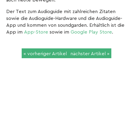
Der Text zum Audioguide mit zahlreichen Zitaten
sowie die Audioguide-Hardware und die Audioguide-
App und kommen von soundgarden. Erhältlich ist die
App im
App-Store
sowie im
Google Play Store
.
« vorheriger Artikel
nächster Artikel »
⌃
soundgarden audioguidance GmbH
Ingolstädter Straße 20
80807 München